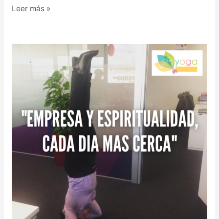
Leer más »
EMPRESA
Y
ESPIRITUALIDAD,
CADA
DÍA
MÁS
CERCA