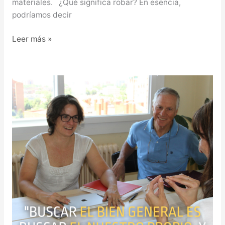
materiales. ¿Qué significa robar? En esencia,
podríamos decir
Leer más »
BUSCAR
EL
BIEN
GENERAL,
ES
BUSCAR
EL
NUESTRO
PROPIO
Y
VICEVERSA