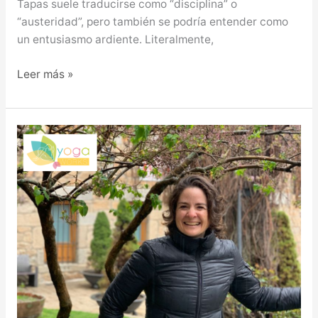
Tapas suele traducirse como “disciplina” o
“austeridad”, pero también se podría entender como
un entusiasmo ardiente. Literalmente,
Leer más »
BRAHMACHARYA,
EL
USO
CORRECTO
DE
LA
ENERGÍA.