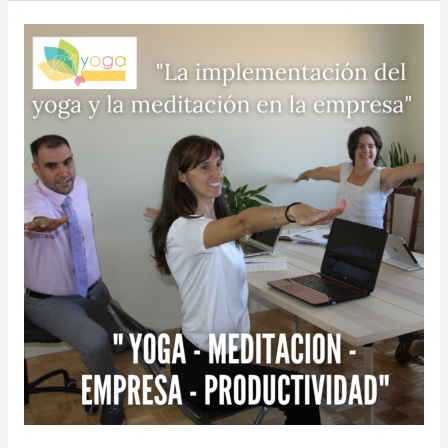
LA
PRODUCTIVIDAD:
COMO
EL
YOGA
Y
LA
MEDITACIÓN
AYUDAN
A
LAS
EMPRESAS
Y
A
LAS
PERSONAS
A