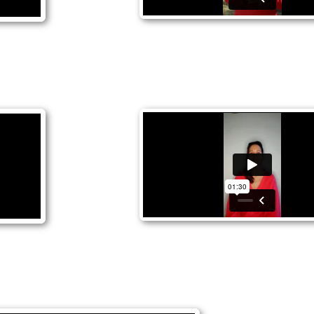
Iara Chapuis
Irene Jiménez