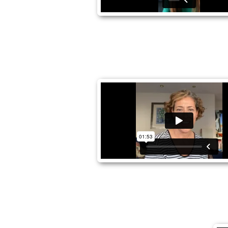
Pilar Galache
Begoña Fernández