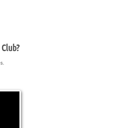
 Club?
s.