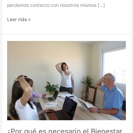
perdemos contacto con nosotros mismos […]
Leer más »
¿Por
qué
es
necesario
el
Bienestar
Laboral?
¿Por qué es necesario el Bienestar