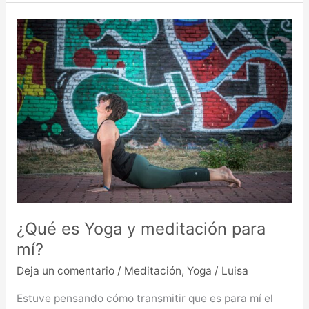
¿Qué
es
Yoga
y
meditación
para
mí?
¿Qué es Yoga y meditación para
mí?
Deja un comentario
/
Meditación
,
Yoga
/
Luisa
Estuve pensando cómo transmitir que es para mí el