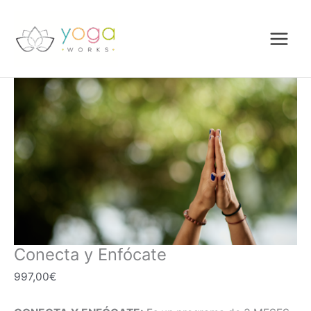
Ir
Conecta
al
y
contenido
Enfócate
cantidad
Conecta y Enfócate
997,00
€