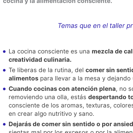
cocina y la alimentación consciente.
Temas que en el taller 
La cocina consciente es una
mezcla de ca
creatividad culinaria.
Te liberas de la rutina, del
comer sin sentid
alimentos
para llevar a la mesa y dejando 
Cuando cocinas con atención plena
, no 
removiendo una olla, estás
despertando to
consciente de los aromas, texturas, color
en crear algo nutritivo y sano.
Dejarás de comer sin sentido o por ansie
sientas mal por los excesos o por la alim