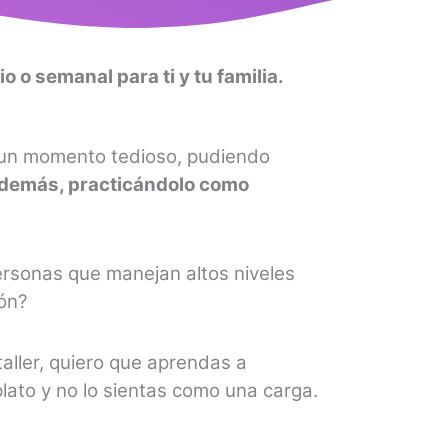
io o semanal para ti y tu familia.
a un momento tedioso, pudiendo
 además, practicándolo como
rsonas que manejan altos niveles
ión?
taller, quiero que aprendas a
lato y no lo sientas como una carga.