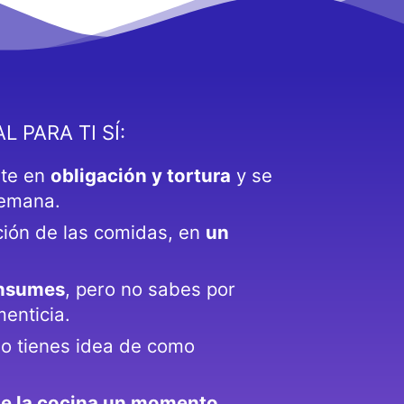
L PARA TI SÍ:
rte en
obligación y tortura
y se
semana.
ación de las comidas, en
un
onsumes
, pero no sabes por
enticia.
no tienes idea de como
 de la cocina un momento