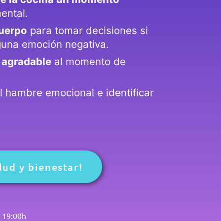
ental.
cuerpo
para tomar decisiones si
guna emoción negativa.
 agradable
al momento de
l hambre emocional e identificar
lud y bienestar!
s 19:00h